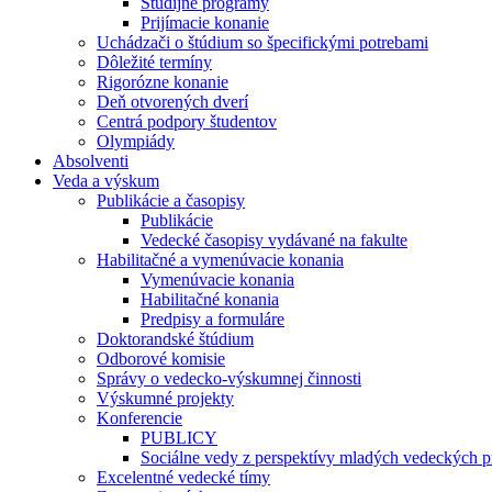
Študijné programy
Prijímacie konanie
Uchádzači o štúdium so špecifickými potrebami
Dôležité termíny
Rigorózne konanie
Deň otvorených dverí
Centrá podpory študentov
Olympiády
Absolventi
Veda a výskum
Publikácie a časopisy
Publikácie
Vedecké časopisy vydávané na fakulte
Habilitačné a vymenúvacie konania
Vymenúvacie konania
Habilitačné konania
Predpisy a formuláre
Doktorandské štúdium
Odborové komisie
Správy o vedecko-výskumnej činnosti
Výskumné projekty
Konferencie
PUBLICY
Sociálne vedy z perspektívy mladých vedeckých 
Excelentné vedecké tímy