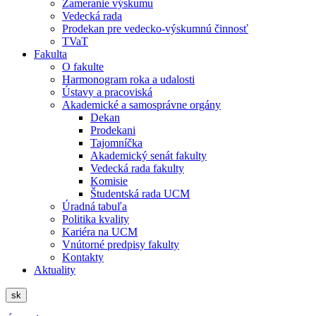
Zameranie výskumu
Vedecká rada
Prodekan pre vedecko-výskumnú činnosť
TVaT
Fakulta
O fakulte
Harmonogram roka a udalosti
Ústavy a pracoviská
Akademické a samosprávne orgány
Dekan
Prodekani
Tajomníčka
Akademický senát fakulty
Vedecká rada fakulty
Komisie
Študentská rada UCM
Úradná tabuľa
Politika kvality
Kariéra na UCM
Vnútorné predpisy fakulty
Kontakty
Aktuality
sk