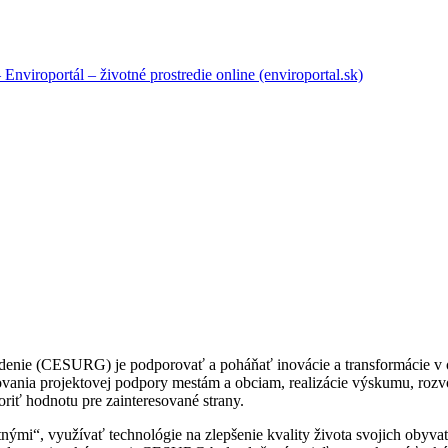
viroportál – životné prostredie online (enviroportal.sk)
iadenie (CESURG) je podporovať a poháňať inovácie a transformácie v ob
ania projektovej podpory mestám a obciam, realizácie výskumu, rozvoja
riť hodnotu pre zainteresované strany.
ntnými“, využívať technológie na zlepšenie kvality života svojich obyvate