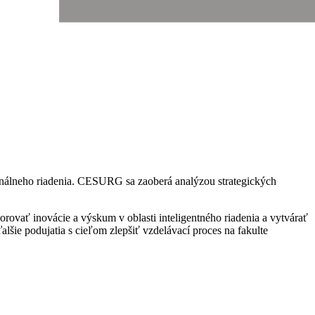
onálneho riadenia. CESURG sa zaoberá analýzou strategických
orovať inovácie a výskum v oblasti inteligentného riadenia a vytvárať
šie podujatia s cieľom zlepšiť vzdelávací proces na fakulte