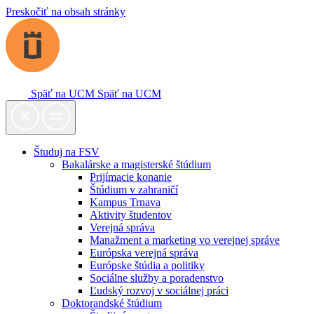
Preskočiť na obsah stránky
Späť na UCM
Späť na UCM
Študuj na FSV
Bakalárske a magisterské štúdium
Prijímacie konanie
Štúdium v zahraničí
Kampus Trnava
Aktivity študentov
Verejná správa
Manažment a marketing vo verejnej správe
Európska verejná správa
Európske štúdia a politiky
Sociálne služby a poradenstvo
Ľudský rozvoj v sociálnej práci
Doktorandské štúdium