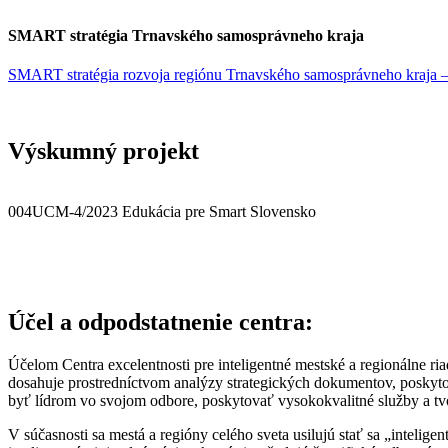
SMART stratégia Trnavského samosprávneho kraja
SMART stratégia rozvoja regiónu Trnavského samosprávneho kraja – En
Výskumný projekt
004UCM-4/2023 Edukácia pre Smart Slovensko
Účel a odpodstatnenie centra:
Účelom Centra excelentnosti pre inteligentné mestské a regionálne r
dosahuje prostredníctvom analýzy strategických dokumentov, poskytov
byť lídrom vo svojom odbore, poskytovať vysokokvalitné služby a tvo
V súčasnosti sa mestá a regióny celého sveta usilujú stať sa „intelige