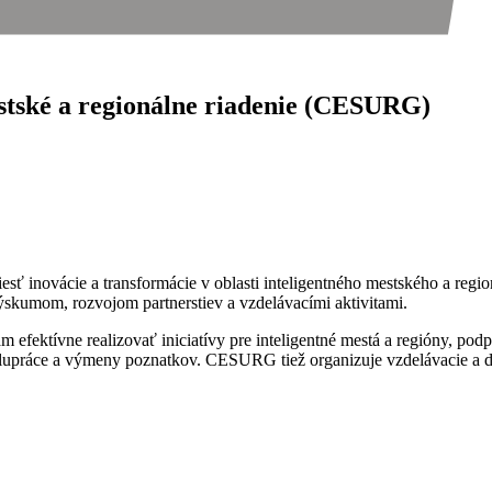
estské a regionálne riadenie (CESURG)
ť inovácie a transformácie v oblasti inteligentného mestského a regi
kumom, rozvojom partnerstiev a vzdelávacími aktivitami.
efektívne realizovať iniciatívy pre inteligentné mestá a regióny, podp
lupráce a výmeny poznatkov. CESURG tiež organizuje vzdelávacie a ďal