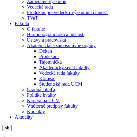
Zameranie výskumu
Vedecká rada
Prodekan pre vedecko-výskumnú činnosť
TVaT
Fakulta
O fakulte
Harmonogram roka a udalosti
Ústavy a pracoviská
Akademické a samosprávne orgány
Dekan
Prodekani
Tajomníčka
Akademický senát fakulty
Vedecká rada fakulty
Komisie
Študentská rada UCM
Úradná tabuľa
Politika kvality
Kariéra na UCM
Vnútorné predpisy fakulty
Kontakty
Aktuality
sk