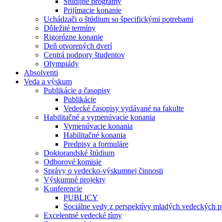
Študijné programy
Prijímacie konanie
Uchádzači o štúdium so špecifickými potrebami
Dôležité termíny
Rigorózne konanie
Deň otvorených dverí
Centrá podpory študentov
Olympiády
Absolventi
Veda a výskum
Publikácie a časopisy
Publikácie
Vedecké časopisy vydávané na fakulte
Habilitačné a vymenúvacie konania
Vymenúvacie konania
Habilitačné konania
Predpisy a formuláre
Doktorandské štúdium
Odborové komisie
Správy o vedecko-výskumnej činnosti
Výskumné projekty
Konferencie
PUBLICY
Sociálne vedy z perspektívy mladých vedeckých 
Excelentné vedecké tímy