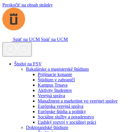
Preskočiť na obsah stránky
Späť na UCM
Späť na UCM
Študuj na FSV
Bakalárske a magisterské štúdium
Prijímacie konanie
Štúdium v zahraničí
Kampus Trnava
Aktivity študentov
Verejná správa
Manažment a marketing vo verejnej správe
Európska verejná správa
Európske štúdia a politiky
Sociálne služby a poradenstvo
Ľudský rozvoj v sociálnej práci
Doktorandské štúdium