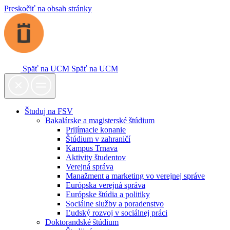
Preskočiť na obsah stránky
Späť na UCM
Späť na UCM
Študuj na FSV
Bakalárske a magisterské štúdium
Prijímacie konanie
Štúdium v zahraničí
Kampus Trnava
Aktivity študentov
Verejná správa
Manažment a marketing vo verejnej správe
Európska verejná správa
Európske štúdia a politiky
Sociálne služby a poradenstvo
Ľudský rozvoj v sociálnej práci
Doktorandské štúdium