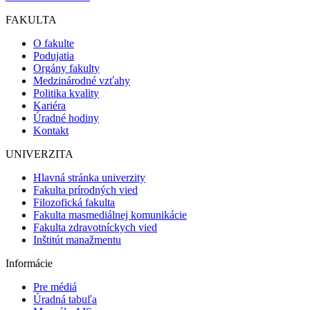
FAKULTA
O fakulte
Podujatia
Orgány fakulty
Medzinárodné vzťahy
Politika kvality
Kariéra
Úradné hodiny
Kontakt
UNIVERZITA
Hlavná stránka univerzity
Fakulta prírodných vied
Filozofická fakulta
Fakulta masmediálnej komunikácie
Fakulta zdravotníckych vied
Inštitút manažmentu
Informácie
Pre médiá
Úradná tabuľa