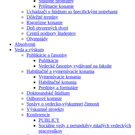
Študijné programy
Prijímacie konanie
Uchádzači o štúdium so špecifickými potrebami
Dôležité termíny
Rigorózne konanie
Deň otvorených dverí
Centrá podpory študentov
Olympiády
Absolventi
Veda a výskum
Publikácie a časopisy
Publikácie
Vedecké časopisy vydávané na fakulte
Habilitačné a vymenúvacie konania
Vymenúvacie konania
Habilitačné konania
Predpisy a formuláre
Doktorandské štúdium
Odborové komisie
Správy o vedecko-výskumnej činnosti
Výskumné projekty
Konferencie
PUBLICY
Sociálne vedy z perspektívy mladých vedeckých
pracovníkov