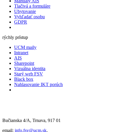
Manuály AIS
Tlačivá a formuláre
Ubytovanie
Vyhľadať osobu
GDPR
rýchly prístup
UCM maily
Intranet
AIS
Sharepoint
Vizuálna identita
Starý web FSV
Black box
Nahlasovanie IKT porúch
Bučianska 4/A, Trnava, 917 01
email:
info.fsv@ucm.sk
,