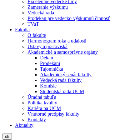
Excelentné vedecké tímy
Zameranie výskumu
Vedecká rada
Prodekan pre vedecko-výskumnú činnosť
TVaT
Fakulta
O fakulte
Harmonogram roka a udalosti
Ústavy a pracoviská
Akademické a samosprávne orgány
Dekan
Prodekani
Tajomníčka
Akademický senát fakulty
Vedecká rada fakulty
Komisie
Študentská rada UCM
Úradná tabuľa
Politika kvality
Kariéra na UCM
Vnútorné predpisy fakulty
Kontakty
Aktuality
sk